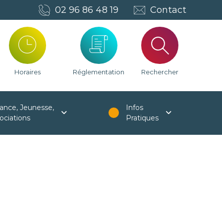
02 96 86 48 19
Contact
Horaires
Réglementation
Rechercher
ance, Jeunesse,
Infos
ociations
Pratiques