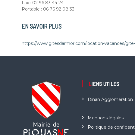
Fax : 02 96 83 44 74
Portable : 06 76 92 08 33
EN SAVOIR PLUS
https://www.gitesdarmor.com/location-vacances/g
LIENS UTILES
Dinan Agglomération
Mentions légales
Politique de confidenti