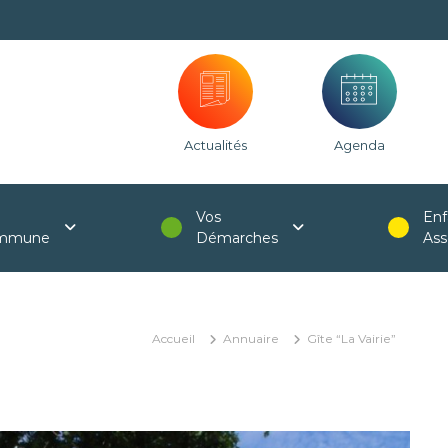
Actualités
Agenda
Vos
Enf
mmune
Démarches
Ass
Accueil
Annuaire
Gîte “La Vairie”