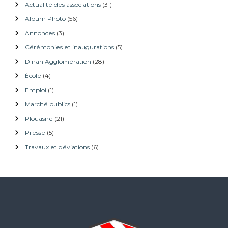
Actualité des associations
(31)
d
e
Album Photo
(56)
s
Annonces
(3)
a
Cérémonies et inaugurations
(5)
r
t
Dinan Agglomération
(28)
i
École
(4)
c
Emploi
(1)
l
e
Marché publics
(1)
s
Plouasne
(21)
Presse
(5)
Travaux et déviations
(6)