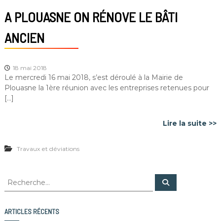
A PLOUASNE ON RÉNOVE LE BÂTI
ANCIEN
18 mai 2018
Le mercredi 16 mai 2018, s’est déroulé à la Mairie de
Plouasne la 1ère réunion avec les entreprises retenues pour
[…]
Lire la suite >>
Travaux et déviations
R
R
e
e
c
c
h
e
h
ARTICLES RÉCENTS
r
e
c