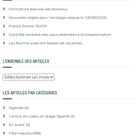
h
r
e
Fermeture estivale des bureaux
r
c
Nouvelles règles pour l’arrosage depuis le 03/08/2026
h
e
France Rénov’ 30/09
r
Contrôle sanitaire des eaux destinées à la consommation
:
Les fourmis aussi ont besoin de vacances…
L’ENSEMBLE DES ARTICLES
L
’
e
LES ARTICLES PAR CATÉGORIES
n
s
Agenda
(3)
e
m
Centre de Loisirs et Stage Sportifs
(1)
b
En avant
(5)
l
Informations
(356)
e