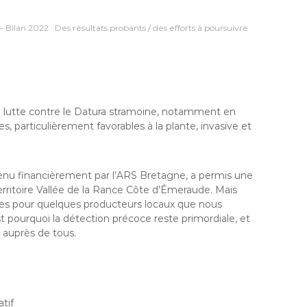
ilan 2022 : Des résultats probants / des efforts à poursuivre
e lutte contre le Datura stramoine, notamment en
, particulièrement favorables à la plante, invasive et
utenu financièrement par l’ARS Bretagne, a permis une
territoire Vallée de la Rance Côte d’Émeraude. Mais
res pour quelques producteurs locaux que nous
 pourquoi la détection précoce reste primordiale, et
n auprès de tous.
tif