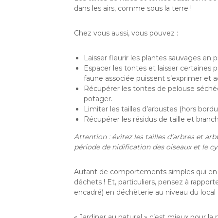
dans les airs, comme sous la terre !
Chez vous aussi, vous pouvez :
Laisser fleurir les plantes sauvages en p
Espacer les tontes et laisser certaines
faune associée puissent s’exprimer et a
Récupérer les tontes de pelouse séchée 
potager.
Limiter les tailles d’arbustes (hors bord
Récupérer les résidus de taille et bran
Attention : évitez les tailles d’arbres et 
période de nidification des oiseaux et le c
Autant de comportements simples qui en pl
déchets ! Et, particuliers, pensez à rapport
encadré) en déchèterie au niveau du local 
« Jardiner au naturel » c’est mieux pour la 