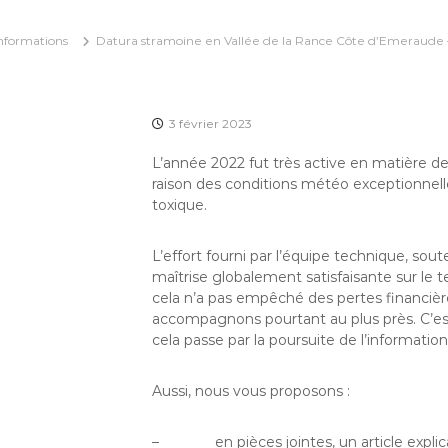
nformations
Datura stramoine en Vallée de la Rance Côte d’Emeraude – B
3 février 2023
L’année 2022 fut très active en matière d
raison des conditions météo exceptionnelles
toxique.
L’effort fourni par l’équipe technique, so
maîtrise globalement satisfaisante sur le 
cela n’a pas empêché des pertes financiè
accompagnons pourtant au plus près. C’est
cela passe par la poursuite de l’informatio
Aussi, nous vous proposons :
– en pièces jointes, un article explica