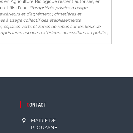
bles en Agriculture Biologique restent autorisés, en
 et fils d’eau.
**propriétés privées à usage
 extérieurs et d’agrément
; cimetières et
nes à usage collectif des établissements
s, espaces verts et zones de repos sur les lieux de
mpris leurs espaces extérieurs accessibles au public
;
.
CONTACT
MAIRIE DE
PLOUASNE