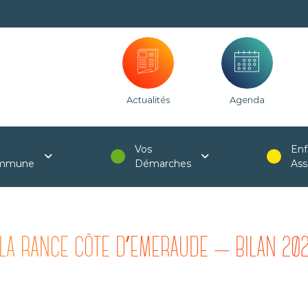
Actualités
Agenda
Vos
Enf
mmune
Démarches
Ass
LA RANCE CÔTE D’EMERAUDE – BILAN 202