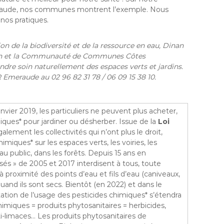
meraude, nos communes montrent l’exemple. Nous
nos pratiques.
on de la biodiversité et de la ressource en eau, Dinan
on et la Communauté de Communes Côtes
e soin naturellement des espaces verts et jardins.
Emeraude au 02 96 82 31 78 / 06 09 15 38 10.
nvier 2019, les particuliers ne peuvent plus acheter,
miques* pour jardiner ou désherber. Issue de la
Loi
alement les collectivités qui n’ont plus le droit,
himiques* sur les espaces verts, les voiries, les
 public, dans les forêts. Depuis 15 ans en
sés » de 2005 et 2017 interdisent à tous, toute
 à proximité des points d’eau et fils d’eau (caniveaux,
and ils sont secs. Bientôt (en 2022) et dans le
mitation de l’usage des pesticides chimiques* s’étendra
imiques = produits phytosanitaires = herbicides,
nti-limaces… Les produits phytosanitaires de