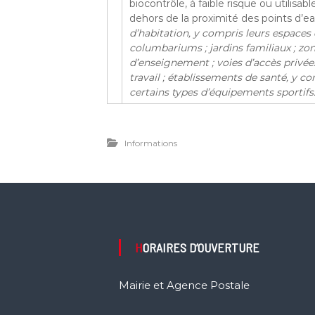
biocontrôle, à faible risque ou utilisa
dehors de la proximité des points d’eau
d’habitation, y compris leurs espaces
columbariums
; jardins familiaux
; zo
d’enseignement
; voies d’accès privée
travail
; établissements de santé, y co
certains types d’équipements sportifs
Informations
HORAIRES D’OUVERTURE
Mairie et Agence Postale