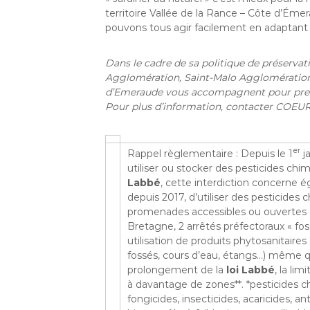
territoire Vallée de la Rance – Côte d’É
pouvons tous agir facilement en adaptant 
Dans le cadre de sa politique de préservati
Agglomération, Saint-Malo Agglomérati
d’Emeraude vous accompagnent pour prendr
Pour plus d’information, contacter COEUR 
er
Rappel règlementaire : Depuis le 1
ja
utiliser ou stocker des pesticides chi
Labbé
, cette interdiction concerne ég
depuis 2017, d’utiliser des pesticides c
promenades accessibles ou ouvertes au
Bretagne, 2 arrêtés préfectoraux « fos
utilisation de produits phytosanitaires
fossés, cours d’eau, étangs…) même qu
prolongement de la
loi Labbé
, la li
à davantage de zones**. *pesticides ch
fongicides, insecticides, acaricides, a