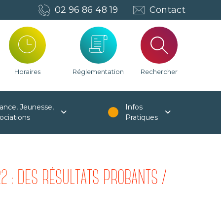
02 96 86 48 19
Contact
Horaires
Réglementation
Rechercher
ance, Jeunesse,
Infos
ociations
Pratiques
2 : DES RÉSULTATS PROBANTS /