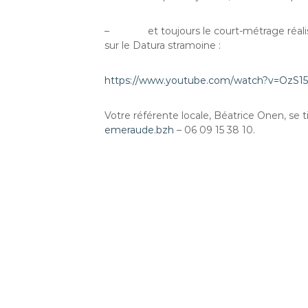
– et toujours le court-métrage réalis
sur le Datura stramoine :
https://www.youtube.com/watch?v=OzS1
Votre référente locale, Béatrice Onen, se ti
emeraude.bzh
– 06 09 15 38 10.