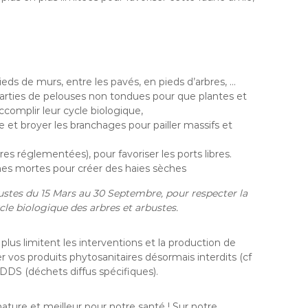
ieds de murs, entre les pavés, en pieds d’arbres, …
 parties de pelouses non tondues pour que plantes et
ccomplir leur cycle biologique,
et broyer les branchages pour pailler massifs et
ures réglementées), pour favoriser les ports libres.
ches mortes pour créer des haies sèches
arbustes du 15 Mars au 30 Septembre, pour respecter la
ycle biologique des arbres et arbustes.
us limitent les interventions et la production de
er vos produits phytosanitaires désormais interdits (cf
DDS (déchets diffus spécifiques).
nature et meilleur pour notre santé ! Sur notre