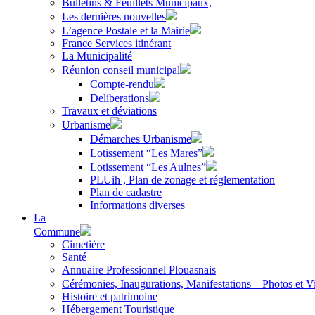
Bulletins & Feuillets Municipaux,
Les dernières nouvelles
L’agence Postale et la Mairie
France Services itinérant
La Municipalité
Réunion conseil municipal
Compte-rendu
Deliberations
Travaux et déviations
Urbanisme
Démarches Urbanisme
Lotissement “Les Mares”
Lotissement “Les Aulnes”
PLUih , Plan de zonage et réglementation
Plan de cadastre
Informations diverses
La
Commune
Cimetière
Santé
Annuaire Professionnel Plouasnais
Cérémonies, Inaugurations, Manifestations – Photos et V
Histoire et patrimoine
Hébergement Touristique