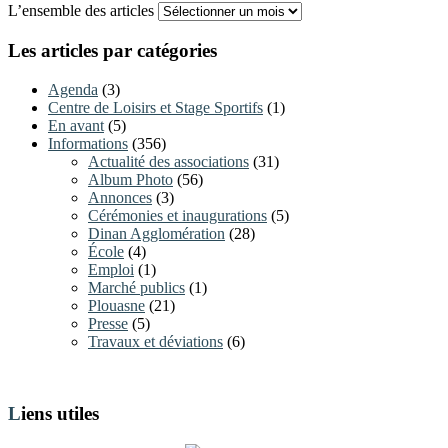
L’ensemble des articles
Les articles par catégories
Agenda
(3)
Centre de Loisirs et Stage Sportifs
(1)
En avant
(5)
Informations
(356)
Actualité des associations
(31)
Album Photo
(56)
Annonces
(3)
Cérémonies et inaugurations
(5)
Dinan Agglomération
(28)
École
(4)
Emploi
(1)
Marché publics
(1)
Plouasne
(21)
Presse
(5)
Travaux et déviations
(6)
Liens utiles