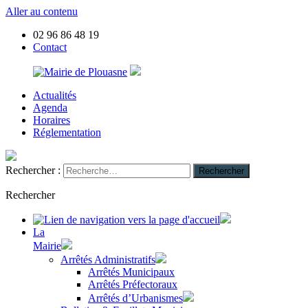
Aller au contenu
02 96 86 48 19
Contact
Actualités
Mairie
Site
Agenda
de
officiel
Horaires
Plouasne
de
Réglementation
la
commune
de
Rechercher :
Rechercher
Plouasne
Rechercher
La
Mairie
Arrêtés Administratifs
Arrêtés Municipaux
Arrêtés Préfectoraux
Arrêtés d’Urbanismes