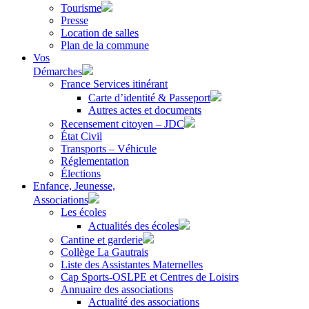
Tourisme
Presse
Location de salles
Plan de la commune
Vos
Démarches
France Services itinérant
Carte d’identité & Passeport
Autres actes et documents
Recensement citoyen – JDC
État Civil
Transports – Véhicule
Réglementation
Élections
Enfance, Jeunesse,
Associations
Les écoles
Actualités des écoles
Cantine et garderie
Collège La Gautrais
Liste des Assistantes Maternelles
Cap Sports-OSLPE et Centres de Loisirs
Annuaire des associations
Actualité des associations