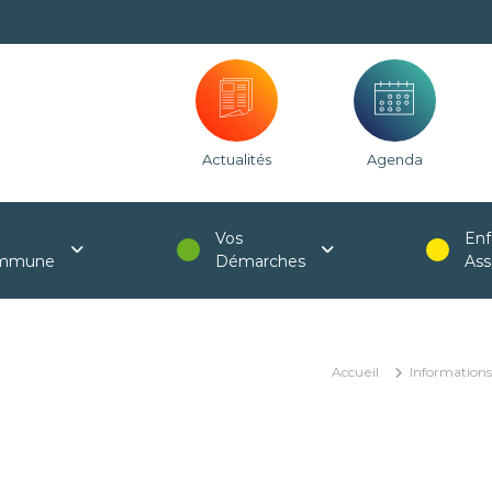
Actualités
Agenda
Vos
Enf
mmune
Démarches
Ass
Accueil
Informations