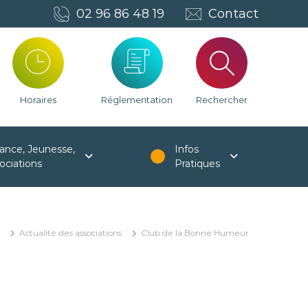
02 96 86 48 19
Contact
Horaires
Réglementation
Rechercher
ance, Jeunesse,
Infos
ociations
Pratiques
Actualité des associations
Club de la Bonne Humeur