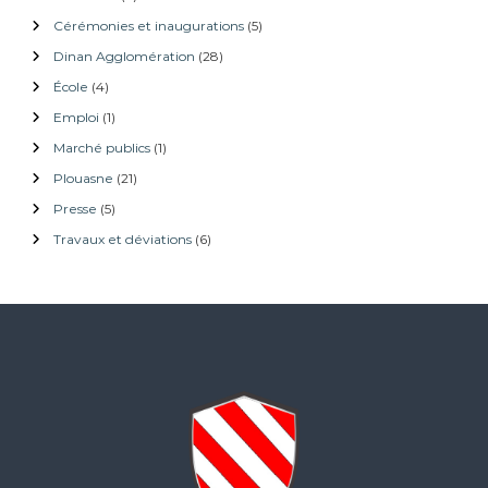
a
Cérémonies et inaugurations
(5)
r
t
Dinan Agglomération
(28)
i
École
(4)
c
Emploi
(1)
l
e
Marché publics
(1)
s
Plouasne
(21)
Presse
(5)
Travaux et déviations
(6)