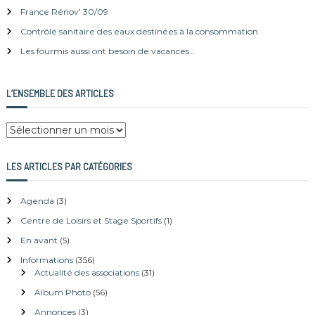
e
France Rénov’ 30/09
r
Contrôle sanitaire des eaux destinées à la consommation
:
Les fourmis aussi ont besoin de vacances…
L’ENSEMBLE DES ARTICLES
L
’
e
LES ARTICLES PAR CATÉGORIES
n
s
Agenda
(3)
e
m
Centre de Loisirs et Stage Sportifs
(1)
b
En avant
(5)
l
Informations
(356)
e
Actualité des associations
(31)
d
e
Album Photo
(56)
s
Annonces
(3)