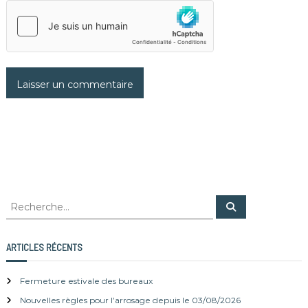
R
R
e
e
c
c
h
e
h
ARTICLES RÉCENTS
r
e
c
h
r
e
Fermeture estivale des bureaux
r
c
Nouvelles règles pour l’arrosage depuis le 03/08/2026
h