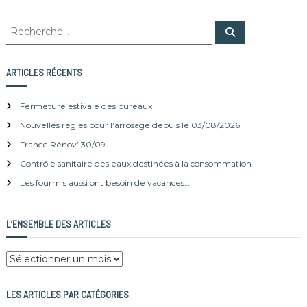
R
R
e
e
c
c
h
e
h
ARTICLES RÉCENTS
r
e
c
h
r
e
Fermeture estivale des bureaux
r
c
Nouvelles règles pour l’arrosage depuis le 03/08/2026
h
e
France Rénov’ 30/09
r
Contrôle sanitaire des eaux destinées à la consommation
:
Les fourmis aussi ont besoin de vacances…
L’ENSEMBLE DES ARTICLES
L
’
e
LES ARTICLES PAR CATÉGORIES
n