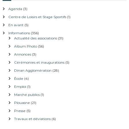
s
Agenda
(3)
e
m
Centre de Loisirs et Stage Sportifs
(1)
b
En avant
(5)
l
Informations
(356)
e
Actualité des associations
(31)
d
e
Album Photo
(56)
s
Annonces
(3)
a
Cérémonies et inaugurations
(5)
r
t
Dinan Agglomération
(28)
i
École
(4)
c
Emploi
(1)
l
e
Marché publics
(1)
s
Plouasne
(21)
Presse
(5)
Travaux et déviations
(6)