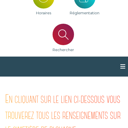
e
u
n
Horaires
Réglementation
e
d
e
P
l
o
u
a
Rechercher
s
n
e
E
N CLIQUANT SUR LE LIEN CI-DESSOUS VOUS
TROUVEREZ TOUS LES RENSEIGNEMENTS SUR