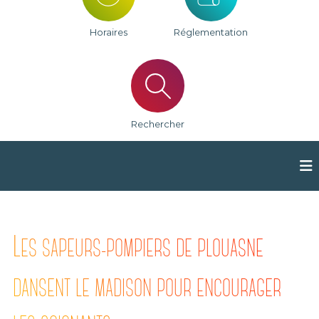
e
u
n
Horaires
Réglementation
e
d
e
P
l
o
u
a
Rechercher
s
n
e
L
ES SAPEURS-POMPIERS DE PLOUASNE
DANSENT LE MADISON POUR ENCOURAGER