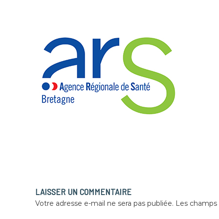
e
d
e
P
l
o
u
a
s
n
e
LAISSER UN COMMENTAIRE
Votre adresse e-mail ne sera pas publiée.
Les champs o