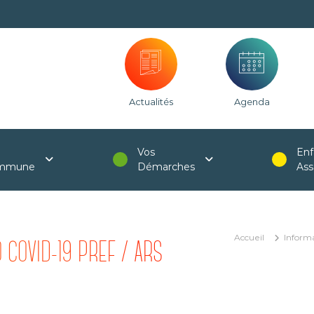
Actualités
Agenda
Vos
Enf
mmune
Démarches
Ass
Accueil
Inform
 COVID-19 PREF / ARS