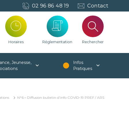
02 96 86 48 19
Contact
Horaires
Réglementation
Rechercher
ance, Jeunesse,
Infos
ociations
Pratiques
ations
N°6 – Diffusion bulletin d’info COVID-19 PREF / ARS