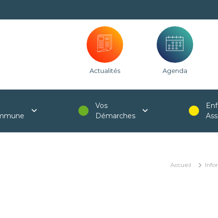
Actualités
Agenda
Vos
Enf
mmune
Démarches
Ass
Accueil
Info