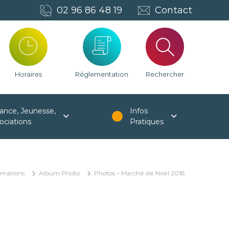
02 96 86 48 19
Contact
Horaires
Réglementation
Rechercher
ance, Jeunesse,
Infos
ociations
Pratiques
rmations
Album Photo
Photos – Marché de Noël 2018